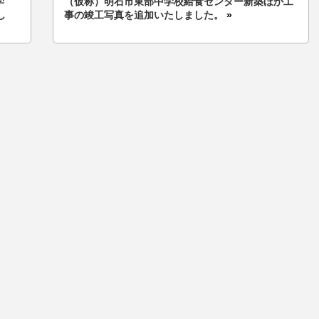
学
（仮称）明石市東部中学校給食センター新築ほか工
し
事の竣工写真を追加いたしました。
»