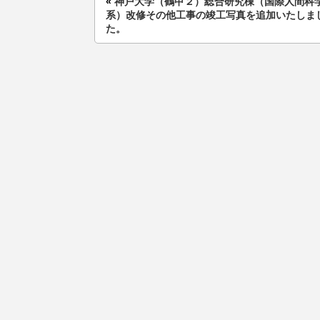
«
神戸大学（鶴甲２）総合研究棟（国際人間科
系）改修その他工事の竣工写真を追加いたしま
た。