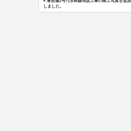
«
葺合灘2号汚水幹線布設工事の竣工写真を追
しました。