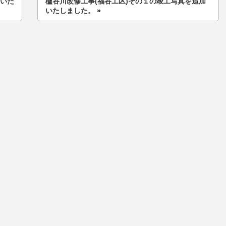
加いた
櫨谷川改修工事(福谷工区)その１の竣工写真を追加
いたしました。
»