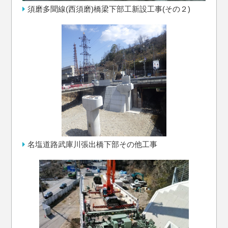
須磨多聞線(西須磨)橋梁下部工新設工事(その２)
名塩道路武庫川張出橋下部その他工事